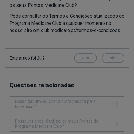
os seus Pontos Medicare Club?
Pode consultar os Termos e Condições atualizados do
Programa Medicare Club a qualquer momento no
nosso site em
club.medicare.pt/termos-e-condicoes
.
Este artigo foi útil?
Sim
Não
Questões relacionadas
Posso dar um voucher a outra pessoa para
beneficiar?
Posso ver onde já utilizei os meus Pontos do
Programa Medicare Club?