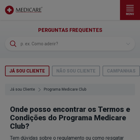
MENU
Ir para conteúdo principal
(FAQS)
PERGUNTAS FREQUENTES
JÁ SOU CLIENTE
NÃO SOU CLIENTE
CAMPANHAS
Já sou Cliente
Programa Medicare Club
Onde posso encontrar os Termos e
Condições do Programa Medicare
Club?
Tem dúvidas sobre o regulamento ou como resgatar