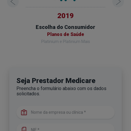
2019
Ano
Escolha do Consumidor
Escol
de
Planos de Saúde
Platinium e Platinium Mais
Seja Prestador
Medicare
Preencha o formulário abaixo com os dados
solicitados.
Nome da empresa ou clínica
NIF *