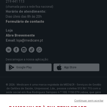
219 441 113
(chamada para a rede fixa nacional)
Horário de atendimento:
Dias úteis das 8h às 20h
Formulário de contacto
Loja
Abre Brevemente
Email:
loja@medicare.pt
Descarregue a nossa aplicação:
Google Play
App Store
© 2026 · Medicare é uma marca registada da MED&CR - Serviços de Gestão
de Cartões de Saúde, Unipessoal, Lda., pessoa coletiva 513 361 715 com a
sede social em Rua Rodrigues Sampaio n.º 103, 1150-279 Lisboa, que gere
Planos de Saúde que disponibilizam o acesso a uma rede exclusiva de
Parceiros especializados na prestação de cuidados de saúde.
Continuar sem aceitar
Para mais informações contacte o Serviço de Apoio ao Cliente: 219 441 113