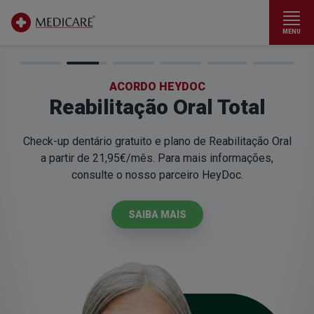
MENU
Ir para conteúdo principal
Ir para conteúdo principal
Planos de Saúde Medicare - Te
ACORDO HEYDOC
Reabilitação Oral Total
Check-up dentário gratuito e plano de Reabilitação Oral
a partir de 21,95€/mês
. Para mais informações,
consulte o nosso parceiro HeyDoc.
SAIBA MAIS