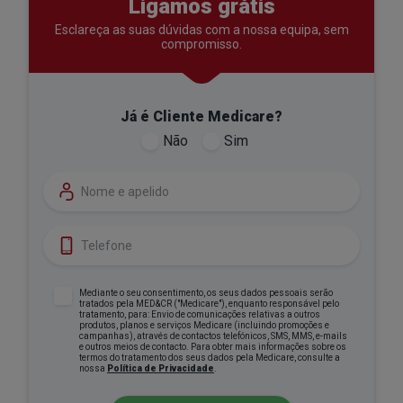
Ligamos grátis
Esclareça as suas dúvidas com a nossa equipa,
sem
compromisso.
Já é Cliente Medicare?
Não
Sim
Nome
Telefone
Mediante o seu consentimento, os seus dados pessoais serão
tratados pela MED&CR ("Medicare"), enquanto responsável pelo
tratamento, para: Envio de comunicações relativas a outros
produtos, planos e serviços Medicare (incluindo promoções e
campanhas), através de contactos telefónicos, SMS, MMS, e-mails
e outros meios de contacto. Para obter mais informações sobre os
termos do tratamento dos seus dados pela Medicare, consulte a
nossa
Política de Privacidade
.