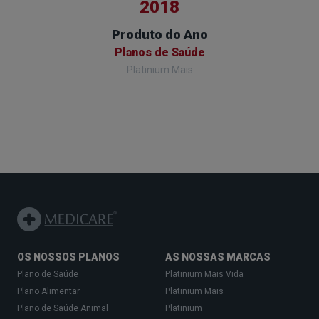
2019
 Ano
Escolha do Consumidor
Esco
aúde
Planos de Saúde
is
Platinium e Platinium Mais
OS NOSSOS PLANOS
AS NOSSAS MARCAS
Plano de Saúde
Platinium Mais Vida
Plano Alimentar
Platinium Mais
Plano de Saúde Animal
Platinium