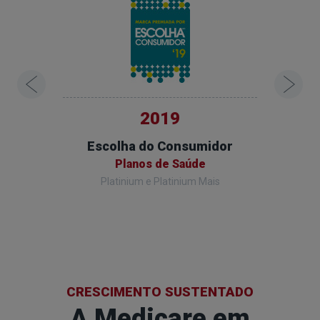
2019
Ano
Escolha do Consumidor
Escol
de
Planos de Saúde
Platinium e Platinium Mais
CRESCIMENTO SUSTENTADO
A Medicare em