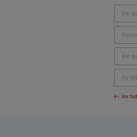
Em qu
Como 
Em qu
As Ví
Ver to