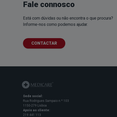
Fale connosco
Está com dúvidas ou não encontra o que procura?
Informe-nos como podemos ajudar.
CONTACTAR
Sede social:
Rua Rodrigues Sampaio n.º 103
1150-279 Lisboa
Apoio ao cliente:
219 441 113