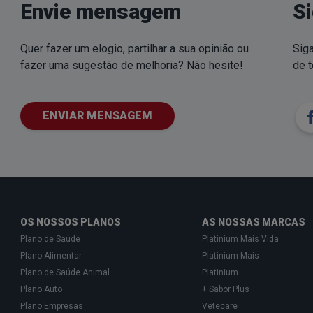
Envie mensagem
S
Quer fazer um elogio, partilhar a sua opinião ou
Siga
fazer uma sugestão de melhoria? Não hesite!
de 
ENVIAR MENSAGEM
OS NOSSOS PLANOS
AS NOSSAS MARCAS
Plano de Saúde
Platinium Mais Vida
Plano Alimentar
Platinium Mais
Plano de Saúde Animal
Platinium
Plano Auto
+ Sabor Plus
Plano Empresas
Vetecare