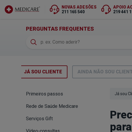
NOVAS ADESÕES
APOIO A
211 165 540
219 441 1
Ir para conteúdo principal
(FAQS)
PERGUNTAS FREQUENTES
JÁ SOU CLIENTE
AINDA
NÃO SOU CLIEN
Primeiros passos
Já sou Cl
Rede de Saúde Medicare
Prec
Serviços Gift
para
Vídeo-consultas