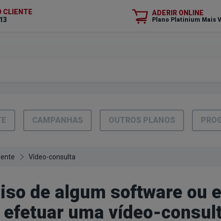
O CLIENTE
ADERIR ONLINE
13
Plano Platinium Mais 
TE
CAMPANHAS
OUTROS PLANOS
PROG
iente
Vídeo-consulta
iso de algum software ou 
 efetuar uma vídeo-consul