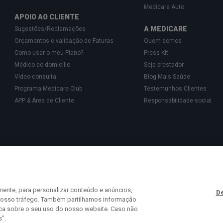
Medicare Auto
APOIO AO CLIENTE
A MEDICARE
Sugestões/Reclamações
Orçamentos e validação de Faturas
Quem somos
Como usar o meu Plano?
Press Kit
Médico ao domicílio
Seja prestador
Vídeo-consulta
Blog Mais Saúde
Programa Medicare Club
Testemunhos Clientes
APP & Área de Cliente
Responsabilidade social
Gestão de Cartões de Saúde, Unipessoal, Lda., pessoa coletiva 513 361 715 com a 
isponibilizam o acesso a uma rede exclusiva de Parceiros especializados na prest
 441 113 (chamada para a rede fixa nacional) ou
info@medicare.pt
.
mente, para personalizar conteúdo e anúncios,
De
o nosso tráfego. Também partilhamos informação
ica sobre o seu uso do nosso website. Caso não
s".