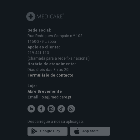
Sede social:
Rua Rodrigues Sampaio n.º 103
1150-279 Lisboa
Apoio ao cliente:
219 441 113
(chamada para a rede fixa nacional)
Horário de atendimento:
Dias úteis das 8h às 20h
Formulário de contacto
Loja:
Abre Brevemente
Email:
loja@medicare.pt
Descarregue a nossa aplicação:
Google Play
App Store