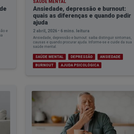
SAÚDE MENTAL
 de
Ansiedade, depressão e burnout:
quais as diferenças e quando pedir
ajuda
2 abril, 2026
•
6 mins. leitura
são e
ua
Ansiedade, depressão e burnout: saiba distinguir sintomas,
causas e quando procurar ajuda. Informe-se e cuide da sua
saúde mental.
SAÚDE MENTAL
DEPRESSÃO
ANSIEDADE
BURNOUT
AJUDA PSICOLÓGICA