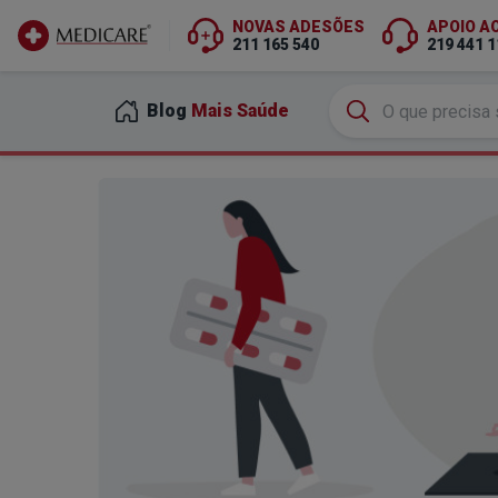
NOVAS ADESÕES
APOIO A
211 165 540
219 441 1
Ir para conteúdo principal
Blog
Mais Saúde