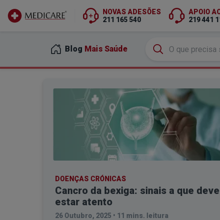
NOVAS ADESÕES
APOIO A
211 165 540
219 441 1
Ir para conteúdo principal
Blog
Mais Saúde
DOENÇAS CRÓNICAS
Cancro da bexiga: sinais a que deve
estar atento
26 Outubro, 2025
•
11 mins. leitura