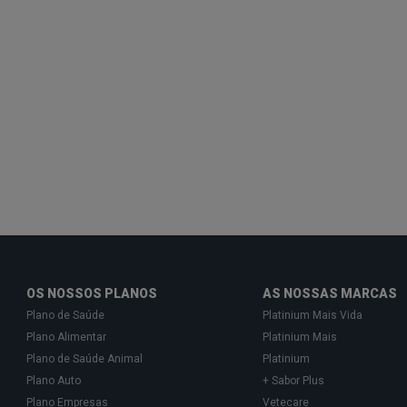
OS NOSSOS PLANOS
AS NOSSAS MARCAS
Plano de Saúde
Platinium Mais Vida
Plano Alimentar
Platinium Mais
Plano de Saúde Animal
Platinium
Plano Auto
+ Sabor Plus
Plano Empresas
Vetecare