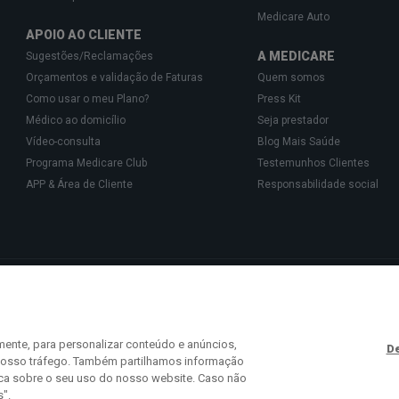
Medicare Auto
APOIO AO CLIENTE
A MEDICARE
Sugestões/Reclamações
Orçamentos e validação de Faturas
Quem somos
Como usar o meu Plano?
Press Kit
Médico ao domicílio
Seja prestador
Vídeo-consulta
Blog Mais Saúde
Programa Medicare Club
Testemunhos Clientes
APP & Área de Cliente
Responsabilidade social
Gestão de Cartões de Saúde, Unipessoal, Lda., pessoa coletiva 513 361 715 com a 
isponibilizam o acesso a uma rede exclusiva de Parceiros especializados na prest
 441 113 (chamada para a rede fixa nacional) ou
info@medicare.pt
.
mente, para personalizar conteúdo e anúncios,
De
o nosso tráfego. Também partilhamos informação
ica sobre o seu uso do nosso website. Caso não
s".