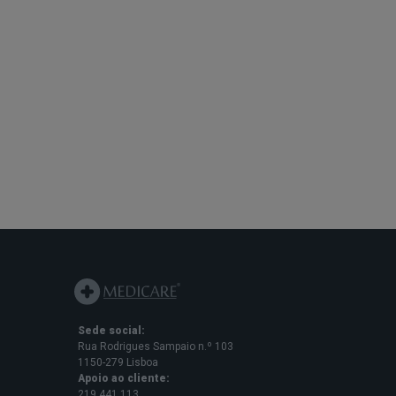
Sede social:
Rua Rodrigues Sampaio n.º 103
1150-279 Lisboa
Apoio ao cliente:
219 441 113