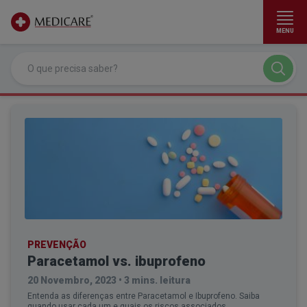
MENU
Ir para conteúdo principal
PREVENÇÃO
Paracetamol vs. ibuprofeno
20 Novembro, 2023
•
3 mins. leitura
Entenda as diferenças entre Paracetamol e Ibuprofeno. Saiba
quando usar cada um e quais os riscos associados.