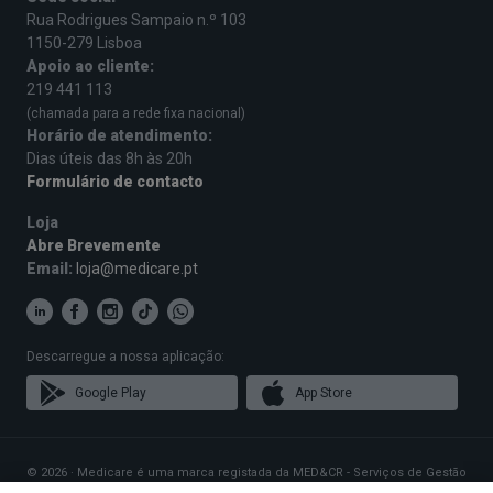
Rua Rodrigues Sampaio n.º 103
1150-279 Lisboa
Apoio ao cliente:
219 441 113
(chamada para a rede fixa nacional)
Horário de atendimento:
Dias úteis das 8h às 20h
Formulário de contacto
Loja
Abre Brevemente
Email:
loja@medicare.pt
Descarregue a nossa aplicação:
Google Play
App Store
© 2026 · Medicare é uma marca registada da MED&CR - Serviços de Gestão
de Cartões de Saúde, Unipessoal, Lda., pessoa coletiva 513 361 715 com a