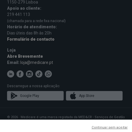
1150-279 Lisboa
Apoio ao cliente:
219 441 113
(chamada para a rede fixa nacional)
Horário de atendimento:
Dias úteis das 8h às 20h
Formulário de contacto
Loja
Abre Brevemente
Email:
loja@medicare.pt
Descarregue a nossa aplicação:
Google Play
App Store
© 2026 · Medicare é uma marca registada da MED&CR - Serviços de Gestão
de Cartões de Saúde, Unipessoal, Lda., pessoa coletiva 513 361 715 com a
sede social em Rua Rodrigues Sampaio n.º 103, 1150-279 Lisboa, que gere
Continuar sem aceitar
Planos de Saúde que disponibilizam o acesso a uma rede exclusiva de