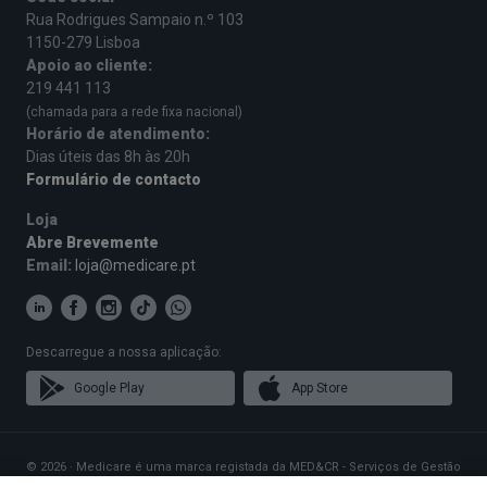
Rua Rodrigues Sampaio n.º 103
1150-279 Lisboa
Apoio ao cliente:
219 441 113
(chamada para a rede fixa nacional)
Horário de atendimento:
Dias úteis das 8h às 20h
Formulário de contacto
Loja
Abre Brevemente
Email:
loja@medicare.pt
Descarregue a nossa aplicação:
Google Play
App Store
© 2026 · Medicare é uma marca registada da MED&CR - Serviços de Gestão
de Cartões de Saúde, Unipessoal, Lda., pessoa coletiva 513 361 715 com a