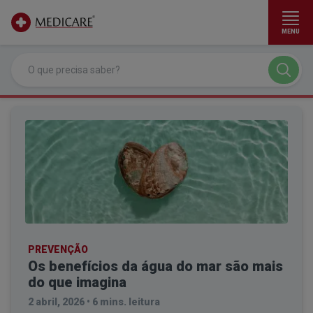
MENU
Ir para conteúdo principal
PREVENÇÃO
Os benefícios da água do mar são mais
do que imagina
2 abril, 2026
•
6 mins. leitura