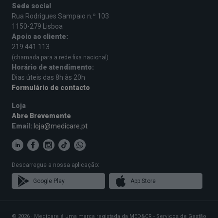
Sede social
Rua Rodrigues Sampaio n.º 103
1150-279 Lisboa
Apoio ao cliente:
219 441 113
(chamada para a rede fixa nacional)
Horário de atendimento:
Dias úteis das 8h às 20h
Formulário de contacto
Loja
Abre Brevemente
Email:
loja@medicare.pt
Descarregue a nossa aplicação:
Google Play
App Store
© 2026 · Medicare é uma marca registada da MED&CR - Serviços de Gestão