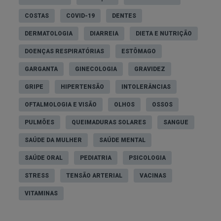
COSTAS
COVID-19
DENTES
DERMATOLOGIA
DIARREIA
DIETA E NUTRIÇÃO
DOENÇAS RESPIRATÓRIAS
ESTÔMAGO
GARGANTA
GINECOLOGIA
GRAVIDEZ
GRIPE
HIPERTENSÃO
INTOLERÂNCIAS
OFTALMOLOGIA E VISÃO
OLHOS
OSSOS
PULMÕES
QUEIMADURAS SOLARES
SANGUE
SAÚDE DA MULHER
SAÚDE MENTAL
SAÚDE ORAL
PEDIATRIA
PSICOLOGIA
STRESS
TENSÃO ARTERIAL
VACINAS
VITAMINAS