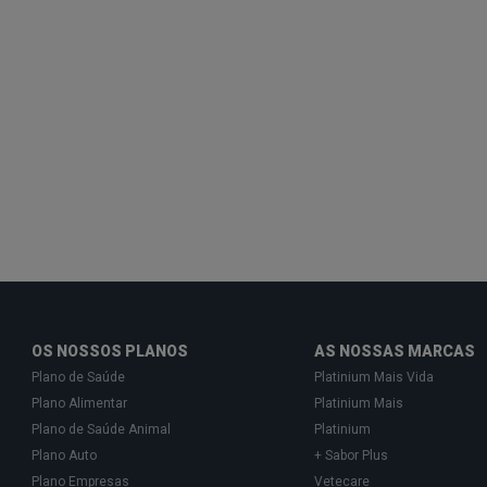
OS NOSSOS PLANOS
AS NOSSAS MARCAS
Plano de Saúde
Platinium Mais Vida
Plano Alimentar
Platinium Mais
Plano de Saúde Animal
Platinium
Plano Auto
+ Sabor Plus
Plano Empresas
Vetecare