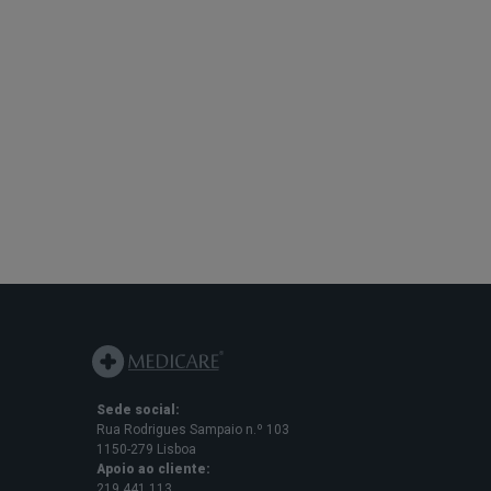
Sede social:
Rua Rodrigues Sampaio n.º 103
1150-279 Lisboa
Apoio ao cliente:
219 441 113