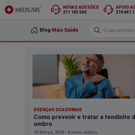
NOVAS ADESÕES
APOIO A
211 165 540
219 441 1
Ir para conteúdo principal
Blog
Mais Saúde
DOENÇAS OCASIONAIS
Como prevenir e tratar a tendinite 
ombro
14 Março, 2024
•
4 mins. leitura