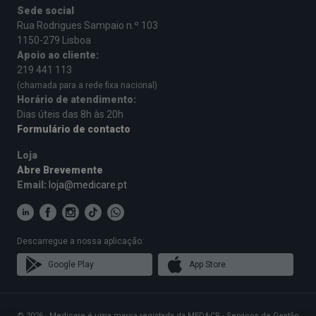
Sede social
Rua Rodrigues Sampaio n.º 103
1150-279 Lisboa
Apoio ao cliente:
219 441 113
(chamada para a rede fixa nacional)
Horário de atendimento:
Dias úteis das 8h às 20h
Formulário de contacto
Loja
Abre Brevemente
Email:
loja@medicare.pt
Descarregue a nossa aplicação:
Google Play
App Store
© 2026 · Medicare é uma marca registada da MED&CR - Serviços de Gestão