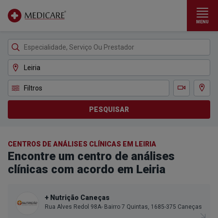
MENU
Ir para conteúdo principal
Filtros
Ver m
Teleconsulta
PESQUISAR
CENTROS DE ANÁLISES CLÍNICAS EM LEIRIA
Encontre um centro de análises
clínicas com acordo em Leiria
+ Nutrição Caneças
Rua Alves Redol 98A- Bairro 7 Quintas, 1685-375 Caneças