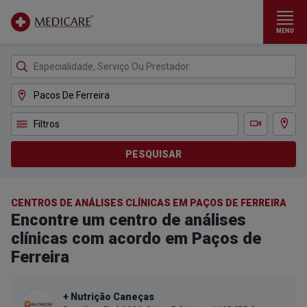
MENU
Ir para conteúdo principal
Filtros
Ver m
Teleconsulta
PESQUISAR
CENTROS DE ANÁLISES CLÍNICAS EM PAÇOS DE FERREIRA
Encontre um centro de análises
clínicas com acordo em Paços de
Ferreira
+ Nutrição Caneças