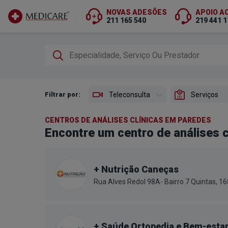
NOVAS ADESÕES
APOIO A
211 165 540
219 441 1
Ir para conteúdo principal
Filtrar por:
Teleconsulta
Serviços
CENTROS DE ANÁLISES CLÍNICAS EM PAREDES
Encontre um centro de análises 
+ Nutrição Caneças
Rua Alves Redol 98A- Bairro 7 Quintas, 
+ Saúde Ortopedia e Bem-esta