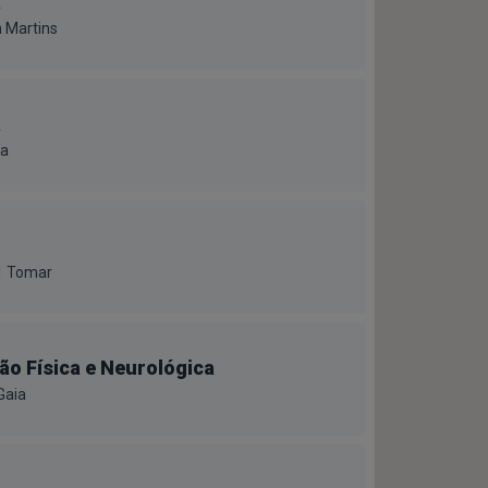
a
 Martins
a
da
61 Tomar
ão Física e Neurológica
Gaia