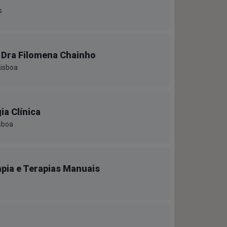
s
 Dra Filomena Chainho
Lisboa
ia Clínica
sboa
rapia e Terapias Manuais