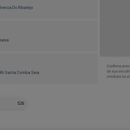
lverca Do Ribatejo
Baixa
Confirme prev
da sua escolha
186 Santa Comba Seia
imediato ou e
…
526