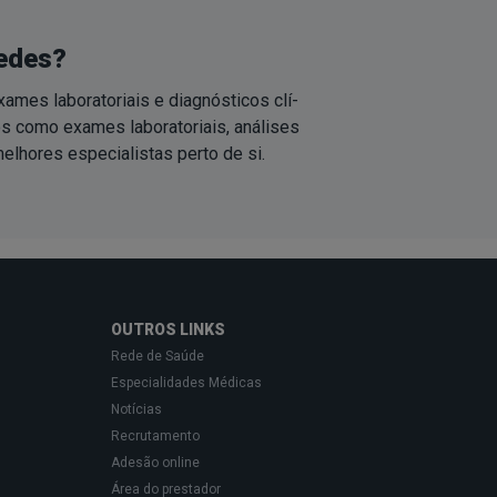
redes?
mes laboratoriais e diagnósticos clí­
s como exames laboratoriais, análises
 melhores especialistas
perto de si
.
OUTROS LINKS
Rede de Saúde
Especialidades Médicas
Notícias
Recrutamento
Adesão online
Área do prestador