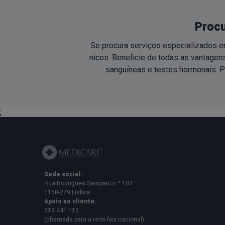
Procu
Se procura serviços especializados e
nicos. Beneficie de todas as vantage
sanguí­neas e testes hormonais. P
;
Sede social:
Rua Rodrigues Sampaio n.º 103
1150-279 Lisboa
Apoio ao cliente:
219 441 113
(chamada para a rede fixa nacional)