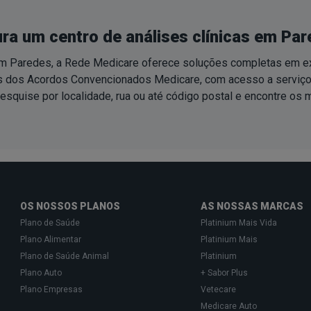
ra um centro de análises clínicas em Pa
m Paredes, a Rede Medicare oferece soluções completas em exa
ns dos Acordos Convencionados Medicare, com acesso a serviço
esquise por localidade, rua ou até código postal e encontre os
OS NOSSOS PLANOS
AS NOSSAS MARCAS
Plano de Saúde
Platinium Mais Vida
Plano Alimentar
Platinium Mais
Plano de Saúde Animal
Platinium
Plano Auto
+ Sabor Plus
Plano Empresas
Vetecare
Medicare Auto