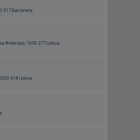
730-017 Barcarena
a
esa Ambrósio, 1600-277 Lisboa
a
 1050-018 Lisboa
a
to