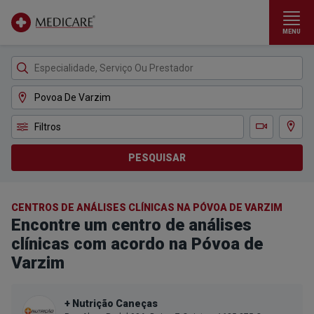
MENU
Ir para conteúdo principal
Filtros
Ver m
Teleconsulta
PESQUISAR
CENTROS DE ANÁLISES CLÍNICAS NA PÓVOA DE VARZIM
Encontre um centro de análises
clínicas com acordo na Póvoa de
Varzim
+ Nutrição Caneças