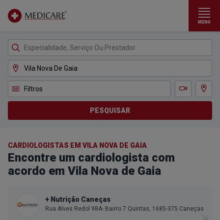
MENU
Ir para conteúdo principal
Filtros
Ver m
Teleconsulta
PESQUISAR
CARDIOLOGISTAS EM VILA NOVA DE GAIA
Encontre um cardiologista com
acordo em Vila Nova de Gaia
+ Nutrição Caneças
Rua Alves Redol 98A- Bairro 7 Quintas, 1685-375 Caneças