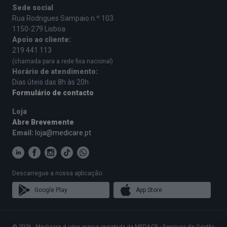
Sede social
Rua Rodrigues Sampaio n.º 103
1150-279 Lisboa
Apoio ao cliente:
219 441 113
(chamada para a rede fixa nacional)
Horário de atendimento:
Dias úteis das 8h às 20h
Formulário de contacto
Loja
Abre Brevemente
Email:
loja@medicare.pt
Descarregue a nossa aplicação:
Google Play
App Store
© 2026 · Medicare é uma marca registada da MED&CR - Serviços de Gestão