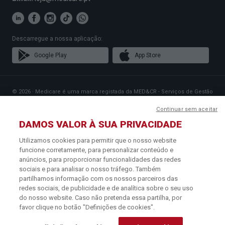
Descarregue a nossa aplicação:
Google Play
App Store
© 2026 · Medicare é uma marca registada da MED&CR - Serviços de Gestão
de Cartões de Saúde, Unipessoal, Lda., pessoa coletiva 513 361 715 com a
sede social em Rua Rodrigues Sampaio n.º 103, 1150-279 Lisboa, que gere
Continuar sem aceitar
Planos de Saúde que disponibilizam o acesso a uma rede exclusiva de
DAMOS VALOR À SUA PRIVACIDADE
Parceiros especializados na prestação de cuidados de saúde.
Para mais informações contacte o Serviço de Apoio ao Cliente: 219 441 113
Utilizamos cookies para permitir que o nosso website
(chamada para a rede fixa nacional) ou
info@medicare.pt
.
funcione corretamente, para personalizar conteúdo e
Política de Cookies
·
Termos e Condições
·
Política de Privacidade
anúncios, para proporcionar funcionalidades das redes
sociais e para analisar o nosso tráfego. Também
partilhamos informação com os nossos parceiros das
redes sociais, de publicidade e de analítica sobre o seu uso
do nosso website. Caso não pretenda essa partilha, por
favor clique no botão "Definições de cookies".