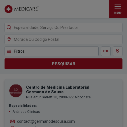
MENU
Ir para conteúdo principal
Filtros
Ver m
Teleconsulta
PESQUISAR
Centro de Medicina Laboratorial
Germano de Sousa
Rua Artur Garrett 10, 2890-022 Alcochete
Especialidades:
Análises Clínicas
contact@germanodesousa.com