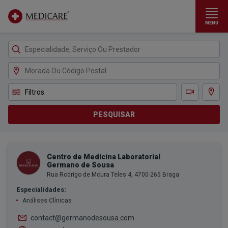
MENU
Ir para conteúdo principal
Filtros
Ver m
Teleconsulta
PESQUISAR
Centro de Medicina Laboratorial
Germano de Sousa
Rua Rodrigo de Moura Teles 4, 4700-265 Braga
Especialidades:
Análises Clínicas
contact@germanodesousa.com