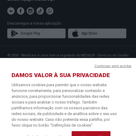
Descarregue a nossa aplicação:
Google Play
App Store
© 2026 · Medicare é uma marca registada da MED&CR - Serviços de Gestão
de Cartões de Saúde, Unipessoal, Lda., pessoa coletiva 513 361 715 com a
sede social em Rua Rodrigues Sampaio n.º 103, 1150-279 Lisboa, que gere
Continuar sem aceitar
Planos de Saúde que disponibilizam o acesso a uma rede exclusiva de
DAMOS VALOR À SUA PRIVACIDADE
Parceiros especializados na prestação de cuidados de saúde.
Para mais informações contacte o Serviço de Apoio ao Cliente: 219 441 113
Utilizamos cookies para permitir que o nosso website
(chamada para a rede fixa nacional) ou
info@medicare.pt
.
funcione corretamente, para personalizar conteúdo e
Política de Cookies
·
Termos e Condições
·
Política de Privacidade
anúncios, para proporcionar funcionalidades das redes
sociais e para analisar o nosso tráfego. Também
partilhamos informação com os nossos parceiros das
redes sociais, de publicidade e de analítica sobre o seu uso
do nosso website. Caso não pretenda essa partilha, por
favor clique no botão "Definições de cookies".