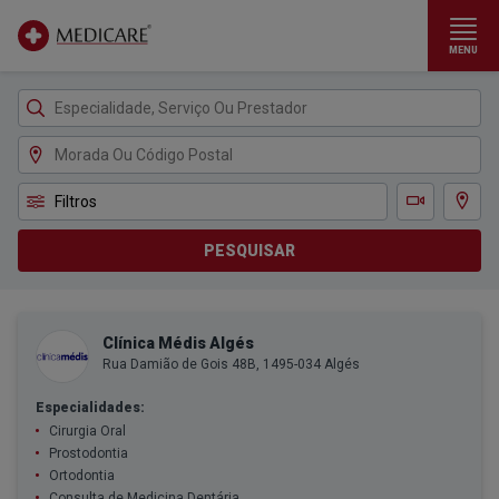
MENU
Ir para conteúdo principal
Filtros
Ver m
Teleconsulta
PESQUISAR
Clínica Médis Algés
Rua Damião de Gois 48B, 1495-034 Algés
Especialidades:
Cirurgia Oral
Prostodontia
Ortodontia
Consulta de Medicina Dentária