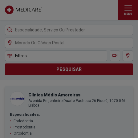
MENU
Ir para conteúdo principal
Filtros
Ver m
Teleconsulta
PESQUISAR
Clínica Médis Amoreiras
Avenida Engenheiro Duarte Pacheco 26 Piso 0, 1070-046
Lisboa
Especialidades:
Endodontia
Prostodontia
Ortodontia