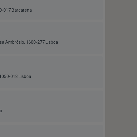
730-017 Barcarena
a
esa Ambrósio, 1600-277 Lisboa
a
 1050-018 Lisboa
a
to