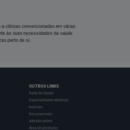
o a clínicas convencionadas em várias
nte às suas necessidades de saúde.
icas
perto de si
.
OUTROS LINKS
Rede de Saúde
Especialidades Médicas
Notícias
Recrutamento
Adesão online
Área do prestador