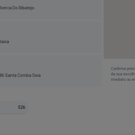
lverca Do Ribatejo
Baixa
Confirme prev
da sua escolha
186 Santa Comba Seia
imediato ou e
…
526