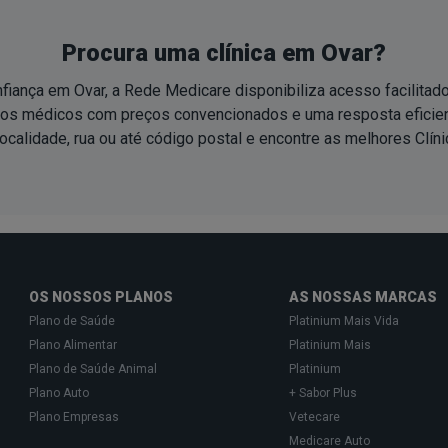
Procura uma clínica em Ovar?
fiança em Ovar, a Rede Medicare disponibiliza acesso facilitad
ados médicos com preços convencionados e uma resposta eficie
ocalidade, rua ou até código postal e encontre as melhores Clín
OS NOSSOS PLANOS
AS NOSSAS MARCAS
Plano de Saúde
Platinium Mais Vida
Plano Alimentar
Platinium Mais
Plano de Saúde Animal
Platinium
Plano Auto
+ Sabor Plus
Plano Empresas
Vetecare
Medicare Auto