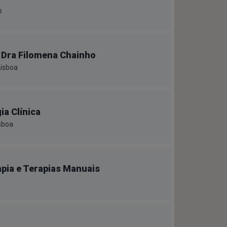
s
 Dra Filomena Chainho
Lisboa
ia Clínica
sboa
rapia e Terapias Manuais