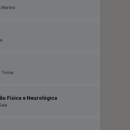
a
 Martins
a
da
61 Tomar
ão Física e Neurológica
Gaia