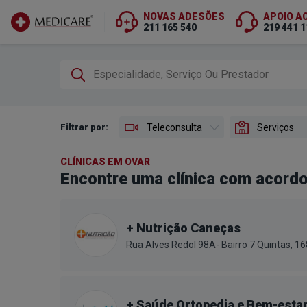
NOVAS ADESÕES
APOIO A
211 165 540
219 441 1
Ir para conteúdo principal
Filtrar por:
Teleconsulta
Serviços
CLÍNICAS EM OVAR
Encontre uma clínica com acord
+ Nutrição Caneças
Rua Alves Redol 98A- Bairro 7 Quintas, 
+ Saúde Ortopedia e Bem-esta