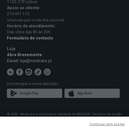
1150-279 Lisboa
Apoio ao cliente:
219 441 113
(chamada para a rede fixa nacional)
Horário de atendimento:
Dias úteis das 8h às 20h
Formulário de contacto
Loja
Abre Brevemente
Email:
loja@medicare.pt
Descarregue a nossa aplicação:
Google Play
App Store
© 2026 · Medicare é uma marca registada da MED&CR - Serviços de Gestão
de Cartões de Saúde, Unipessoal, Lda., pessoa coletiva 513 361 715 com a
sede social em Rua Rodrigues Sampaio n.º 103, 1150-279 Lisboa, que gere
Continuar sem aceitar
Planos de Saúde que disponibilizam o acesso a uma rede exclusiva de