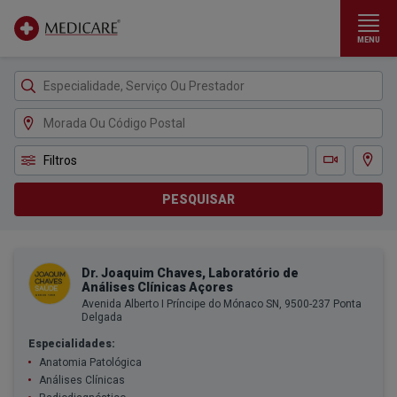
MENU
Ir para conteúdo principal
Filtros
Ver m
Teleconsulta
PESQUISAR
Dr. Joaquim Chaves, Laboratório de
Análises Clínicas Açores
Avenida Alberto I Príncipe do Mónaco SN, 9500-237 Ponta
Delgada
Especialidades:
Anatomia Patológica
Análises Clínicas