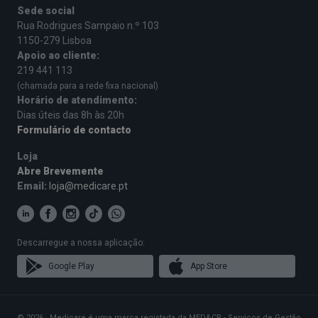
Sede social
Rua Rodrigues Sampaio n.º 103
1150-279 Lisboa
Apoio ao cliente:
219 441 113
(chamada para a rede fixa nacional)
Horário de atendimento:
Dias úteis das 8h às 20h
Formulário de contacto
Loja
Abre Brevemente
Email:
loja@medicare.pt
Descarregue a nossa aplicação:
Google Play
App Store
© 2026 · Medicare é uma marca registada da MED&CR - Serviços de Gestão