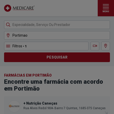
MENU
Ir para conteúdo principal
Filtros
• 1
Ver m
Teleconsulta
PESQUISAR
FARMÁCIAS EM PORTIMÃO
Encontre uma farmácia com acordo
em Portimão
+ Nutrição Caneças
Rua Alves Redol 98A- Bairro 7 Quintas, 1685-375 Caneças