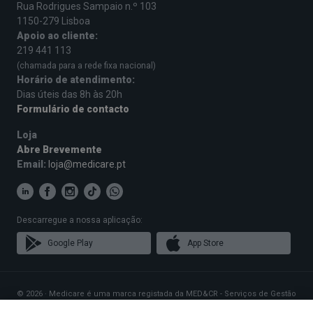
Rua Rodrigues Sampaio n.º 103
1150-279 Lisboa
Apoio ao cliente:
219 441 113
(chamada para a rede fixa nacional)
Horário de atendimento:
Dias úteis das 8h às 20h
Formulário de contacto
Loja
Abre Brevemente
Email:
loja@medicare.pt
Descarregue a nossa aplicação:
Google Play
App Store
© 2026 · Medicare é uma marca registada da MED&CR - Serviços de Gestão
de Cartões de Saúde, Unipessoal, Lda., pessoa coletiva 513 361 715 com a