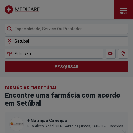
MENU
Ir para conteúdo principal
Filtros
• 1
Ver m
Teleconsulta
PESQUISAR
FARMÁCIAS EM SETÚBAL
Encontre uma farmácia com acordo
em Setúbal
+ Nutrição Caneças
Rua Alves Redol 98A- Bairro 7 Quintas, 1685-375 Caneças