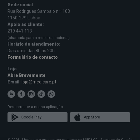
Sede social
Rua Rodrigues Sampaio n.º 103
1150-279 Lisboa
Apoio ao cliente:
219 441 113
(chamada para a rede fixa nacional)
Horário de atendimento:
Dias úteis das 8h às 20h
Formulário de contacto
Loja
Abre Brevemente
Email:
loja@medicare.pt
Descarregue a nossa aplicação:
Google Play
App Store
© 2026 · Medicare é uma marca registada da MED&CR - Serviços de Gestão