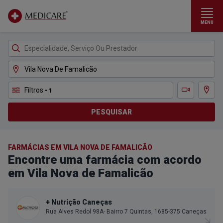
MENU
Ir para conteúdo principal
Filtros
• 1
Ver m
Teleconsulta
PESQUISAR
FARMÁCIAS EM VILA NOVA DE FAMALICÃO
Encontre uma farmácia com acordo
em Vila Nova de Famalicão
+ Nutrição Caneças
Rua Alves Redol 98A- Bairro 7 Quintas, 1685-375 Caneças