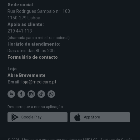
Sede social
Rua Rodrigues Sampaio n.º 103
1150-279 Lisboa
Apoio ao cliente:
219 441 113
(chamada para a rede fixa nacional)
Horário de atendimento:
Dias úteis das 8h às 20h
Formulário de contacto
Loja
Abre Brevemente
Email:
loja@medicare.pt
Descarregue a nossa aplicação:
Google Play
App Store
© 2026 · Medicare é uma marca registada da MED&CR - Serviços de Gestão