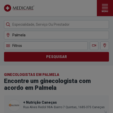
MENU
Ir para conteúdo principal
Filtros
Ver m
Teleconsulta
PESQUISAR
GINECOLOGISTAS EM PALMELA
Encontre um ginecologista com
acordo em Palmela
+ Nutrição Caneças
Rua Alves Redol 98A- Bairro 7 Quintas, 1685-375 Caneças