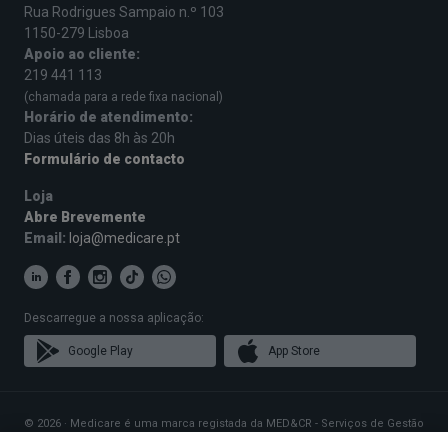
Rua Rodrigues Sampaio n.º 103
1150-279 Lisboa
Apoio ao cliente:
219 441 113
(chamada para a rede fixa nacional)
Horário de atendimento:
Dias úteis das 8h às 20h
Formulário de contacto
Loja
Abre Brevemente
Email:
loja@medicare.pt
Descarregue a nossa aplicação:
Google Play
App Store
© 2026 · Medicare é uma marca registada da MED&CR - Serviços de Gestão
de Cartões de Saúde, Unipessoal, Lda., pessoa coletiva 513 361 715 com a