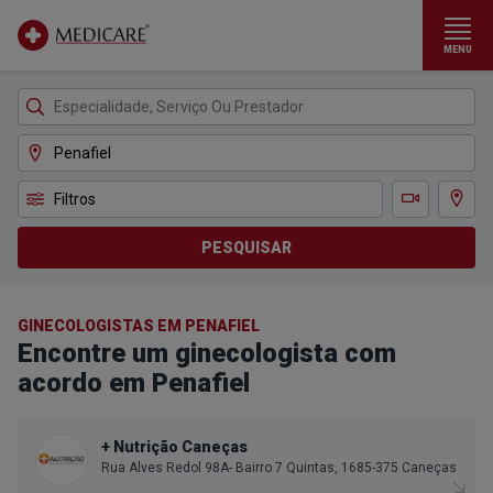
MENU
Ir para conteúdo principal
Filtros
Ver m
Teleconsulta
PESQUISAR
GINECOLOGISTAS EM PENAFIEL
Encontre um ginecologista com
acordo em Penafiel
+ Nutrição Caneças
Rua Alves Redol 98A- Bairro 7 Quintas, 1685-375 Caneças