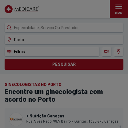
MENU
Ir para conteúdo principal
Filtros
Ver m
Teleconsulta
PESQUISAR
GINECOLOGISTAS NO PORTO
Encontre um ginecologista com
acordo no Porto
+ Nutrição Caneças
Rua Alves Redol 98A- Bairro 7 Quintas, 1685-375 Caneças