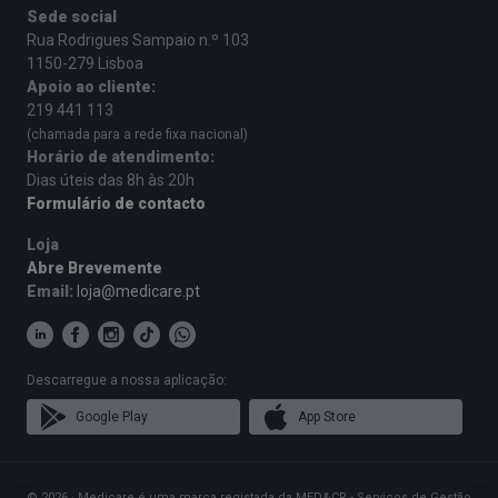
Sede social
Rua Rodrigues Sampaio n.º 103
1150-279 Lisboa
Apoio ao cliente:
219 441 113
(chamada para a rede fixa nacional)
Horário de atendimento:
Dias úteis das 8h às 20h
Formulário de contacto
Loja
Abre Brevemente
Email:
loja@medicare.pt
Descarregue a nossa aplicação:
Google Play
App Store
© 2026 · Medicare é uma marca registada da MED&CR - Serviços de Gestão