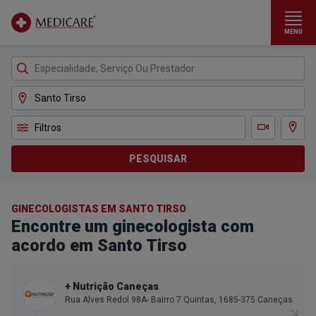
MENU
Ir para conteúdo principal
Filtros
Ver m
Teleconsulta
PESQUISAR
GINECOLOGISTAS EM SANTO TIRSO
Encontre um ginecologista com
acordo em Santo Tirso
+ Nutrição Caneças
Rua Alves Redol 98A- Bairro 7 Quintas, 1685-375 Caneças