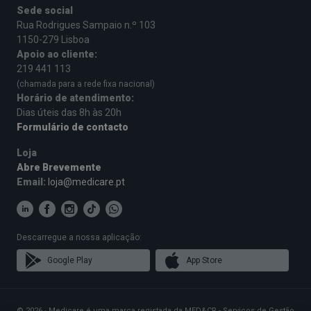
Sede social
Rua Rodrigues Sampaio n.º 103
1150-279 Lisboa
Apoio ao cliente:
219 441 113
(chamada para a rede fixa nacional)
Horário de atendimento:
Dias úteis das 8h às 20h
Formulário de contacto
Loja
Abre Brevemente
Email:
loja@medicare.pt
Descarregue a nossa aplicação:
Google Play
App Store
© 2026 · Medicare é uma marca registada da MED&CR - Serviços de Gestão