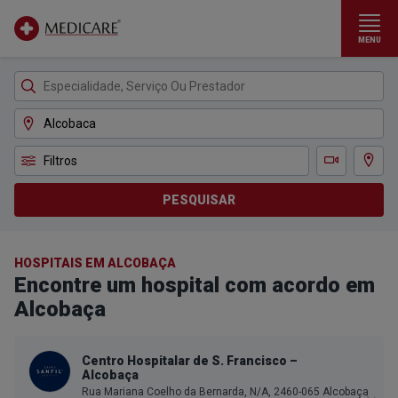
MENU
Ir para conteúdo principal
Filtros
Ver m
Teleconsulta
PESQUISAR
HOSPITAIS EM ALCOBAÇA
Encontre um hospital com acordo em
Alcobaça
Centro Hospitalar de S. Francisco –
Alcobaça
Rua Mariana Coelho da Bernarda, N/A, 2460-065 Alcobaça