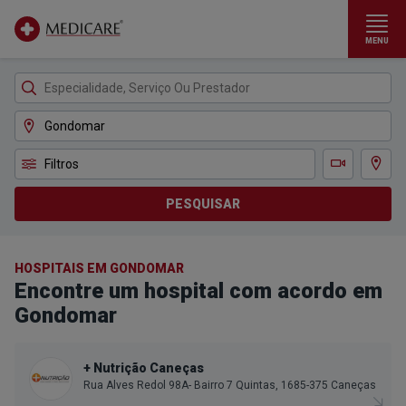
MENU
Ir para conteúdo principal
Filtros
Ver m
Teleconsulta
PESQUISAR
HOSPITAIS EM GONDOMAR
Encontre um hospital com acordo em
Gondomar
+ Nutrição Caneças
Rua Alves Redol 98A- Bairro 7 Quintas, 1685-375 Caneças