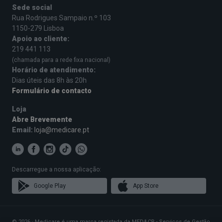
Sede social
Rua Rodrigues Sampaio n.º 103
1150-279 Lisboa
Apoio ao cliente:
219 441 113
(chamada para a rede fixa nacional)
Horário de atendimento:
Dias úteis das 8h às 20h
Formulário de contacto
Loja
Abre Brevemente
Email:
loja@medicare.pt
Descarregue a nossa aplicação:
Google Play
App Store
© 2026 · Medicare é uma marca registada da MED&CR - Serviços de Gestão