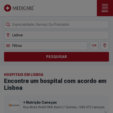
MENU
Ir para conteúdo principal
Filtros
Ver m
Teleconsulta
PESQUISAR
HOSPITAIS EM LISBOA
Encontre um hospital com acordo em
Lisboa
+ Nutrição Caneças
Rua Alves Redol 98A- Bairro 7 Quintas, 1685-375 Caneças