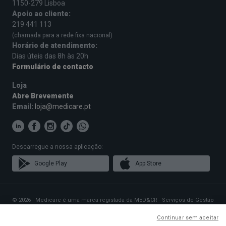
1150-279 Lisboa
Apoio ao cliente:
219 441 113
(chamada para a rede fixa nacional)
Horário de atendimento:
Dias úteis das 8h às 20h
Formulário de contacto
Loja
Abre Brevemente
Email:
loja@medicare.pt
Descarregue a nossa aplicação:
Google Play
App Store
© 2026 · Medicare é uma marca registada da MED&CR - Serviços de Gestão
de Cartões de Saúde, Unipessoal, Lda., pessoa coletiva 513 361 715 com a
sede social em Rua Rodrigues Sampaio n.º 103, 1150-279 Lisboa, que gere
Continuar sem aceitar
Planos de Saúde que disponibilizam o acesso a uma rede exclusiva de