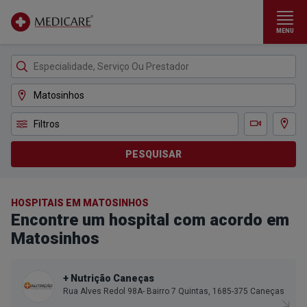
MENU
Ir para conteúdo principal
Filtros
Ver m
Teleconsulta
PESQUISAR
HOSPITAIS EM MATOSINHOS
Encontre um hospital com acordo em
Matosinhos
+ Nutrição Caneças
Rua Alves Redol 98A- Bairro 7 Quintas, 1685-375 Caneças