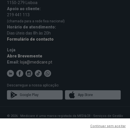
1150-279 Lisboa
Apoio ao cliente:
219 441 113
(chamada para a rede fixa nacional)
Horário de atendimento:
Dias úteis das 8h às 20h
Formulário de contacto
Loja
Abre Brevemente
Email:
loja@medicare.pt
Descarregue a nossa aplicação:
Google Play
App Store
© 2026 · Medicare é uma marca registada da MED&CR - Serviços de Gestão
de Cartões de Saúde, Unipessoal, Lda., pessoa coletiva 513 361 715 com a
sede social em Rua Rodrigues Sampaio n.º 103, 1150-279 Lisboa, que gere
Continuar sem aceitar
Planos de Saúde que disponibilizam o acesso a uma rede exclusiva de