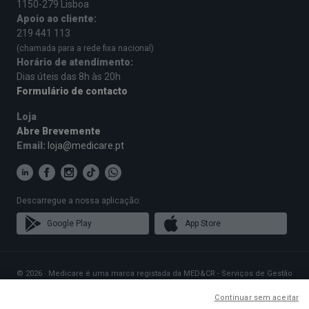
1150-279 Lisboa
Apoio ao cliente:
219 441 113
(chamada para a rede fixa nacional)
Horário de atendimento:
Dias úteis das 8h às 20h
Formulário de contacto
Loja
Abre Brevemente
Email:
loja@medicare.pt
Descarregue a nossa aplicação:
Google Play
App Store
© 2026 · Medicare é uma marca registada da MED&CR - Serviços de Gestão
de Cartões de Saúde, Unipessoal, Lda., pessoa coletiva 513 361 715 com a
sede social em Rua Rodrigues Sampaio n.º 103, 1150-279 Lisboa, que gere
Continuar sem aceitar
Planos de Saúde que disponibilizam o acesso a uma rede exclusiva de