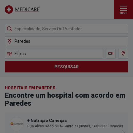
MENU
Ir para conteúdo principal
Filtros
Ver m
Teleconsulta
PESQUISAR
HOSPITAIS EM PAREDES
Encontre um hospital com acordo em
Paredes
+ Nutrição Caneças
Rua Alves Redol 98A- Bairro 7 Quintas, 1685-375 Caneças