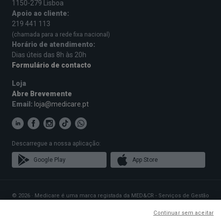
1150-279 Lisboa
Apoio ao cliente:
219 441 113
(chamada para a rede fixa nacional)
Horário de atendimento:
Dias úteis das 8h às 20h
Formulário de contacto
Loja
Abre Brevemente
Email:
loja@medicare.pt
Descarregue a nossa aplicação:
Google Play
App Store
© 2026 · Medicare é uma marca registada da MED&CR - Serviços de Gestão
de Cartões de Saúde, Unipessoal, Lda., pessoa coletiva 513 361 715 com a
sede social em Rua Rodrigues Sampaio n.º 103, 1150-279 Lisboa, que gere
Continuar sem aceitar
Planos de Saúde que disponibilizam o acesso a uma rede exclusiva de