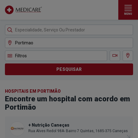
MENU
Ir para conteúdo principal
Filtros
Ver m
Teleconsulta
PESQUISAR
HOSPITAIS EM PORTIMÃO
Encontre um hospital com acordo em
Portimão
+ Nutrição Caneças
Rua Alves Redol 98A- Bairro 7 Quintas, 1685-375 Caneças