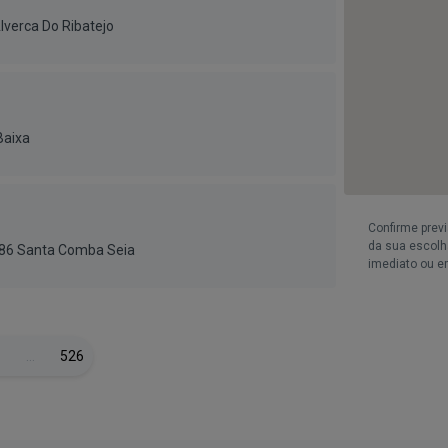
lverca Do Ribatejo
Baixa
Confirme prev
da sua escolha
186 Santa Comba Seia
imediato ou e
…
526