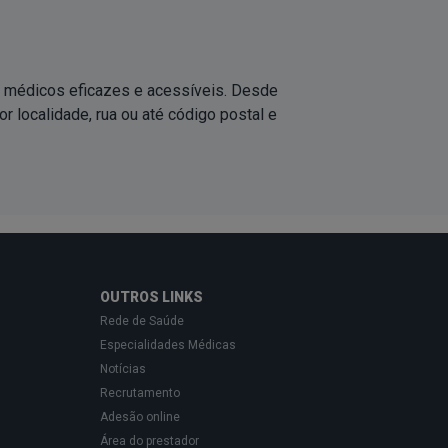
s médicos eficazes e acessíveis. Desde
 localidade, rua ou até código postal e
OUTROS LINKS
Rede de Saúde
Especialidades Médicas
Notícias
Recrutamento
Adesão online
Área do prestador