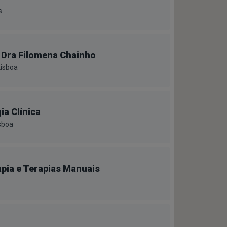
s
 Dra Filomena Chainho
Lisboa
ia Clínica
sboa
rapia e Terapias Manuais