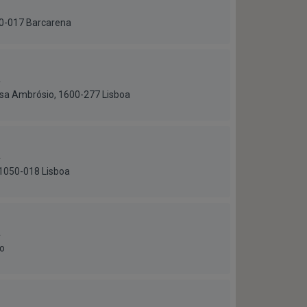
730-017 Barcarena
a
esa Ambrósio, 1600-277 Lisboa
a
 1050-018 Lisboa
a
to