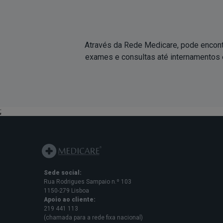
Através da Rede Medicare, pode encont
exames e consultas até internamentos e
;
Sede social:
Rua Rodrigues Sampaio n.º 103
1150-279 Lisboa
Apoio ao cliente:
219 441 113
(chamada para a rede fixa nacional)