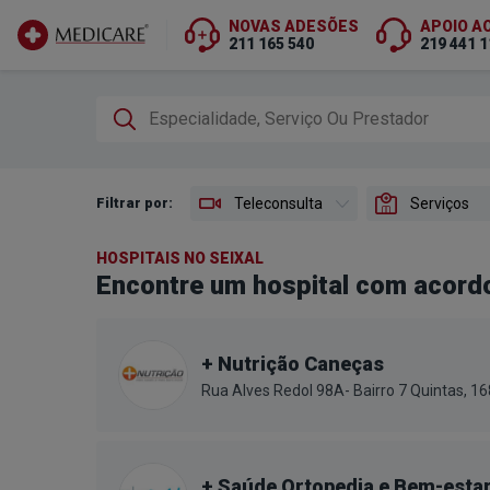
NOVAS ADESÕES
APOIO A
211 165 540
219 441 1
Ir para conteúdo principal
Filtrar por:
Teleconsulta
Serviços
HOSPITAIS NO SEIXAL
Encontre um hospital com acordo
+ Nutrição Caneças
Rua Alves Redol 98A- Bairro 7 Quintas, 
+ Saúde Ortopedia e Bem-esta