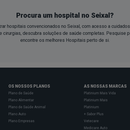
Procura um hospital no Seixal?
rar hospitais convencionados no Seixal, com acesso a cuidado
 cirurgias, descubra soluções de saúde completas. Pesquise por
encontre os melhores Hospitais
perto de si
.
OS NOSSOS PLANOS
AS NOSSAS MARCAS
Plano de Saúde
Platinium Mais Vida
Plano Alimentar
Platinium Mais
Plano de Saúde Animal
Platinium
Plano Auto
+ Sabor Plus
Plano Empresas
Vetecare
Medicare Auto