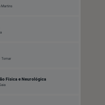
a
 Martins
a
da
61 Tomar
ão Física e Neurológica
Gaia