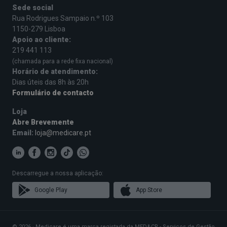
Sede social
Rua Rodrigues Sampaio n.º 103
1150-279 Lisboa
Apoio ao cliente:
219 441 113
(chamada para a rede fixa nacional)
Horário de atendimento:
Dias úteis das 8h às 20h
Formulário de contacto
Loja
Abre Brevemente
Email:
loja@medicare.pt
Descarregue a nossa aplicação:
Google Play
App Store
© 2026 · Medicare é uma marca registada da MED&CR - Serviços de Gestão