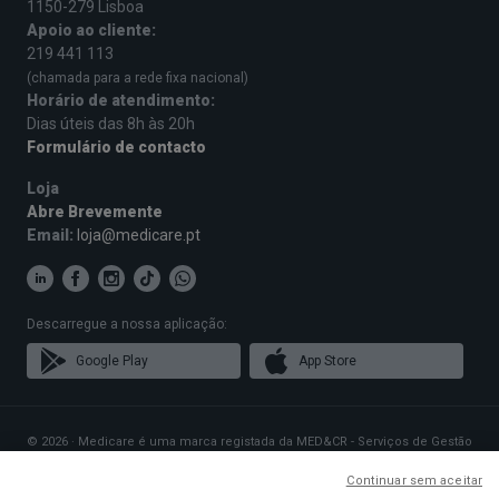
1150-279 Lisboa
Apoio ao cliente:
219 441 113
(chamada para a rede fixa nacional)
Horário de atendimento:
Dias úteis das 8h às 20h
Formulário de contacto
Loja
Abre Brevemente
Email:
loja@medicare.pt
Descarregue a nossa aplicação:
Google Play
App Store
© 2026 · Medicare é uma marca registada da MED&CR - Serviços de Gestão
de Cartões de Saúde, Unipessoal, Lda., pessoa coletiva 513 361 715 com a
sede social em Rua Rodrigues Sampaio n.º 103, 1150-279 Lisboa, que gere
Continuar sem aceitar
Planos de Saúde que disponibilizam o acesso a uma rede exclusiva de