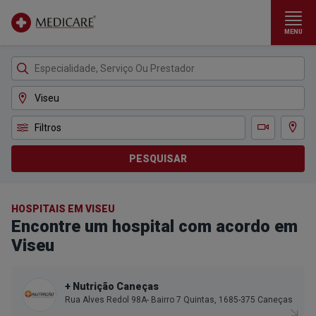
MENU
Ir para conteúdo principal
Filtros
Ver m
Teleconsulta
PESQUISAR
HOSPITAIS EM VISEU
Encontre um hospital com acordo em
Viseu
+ Nutrição Caneças
Rua Alves Redol 98A- Bairro 7 Quintas, 1685-375 Caneças