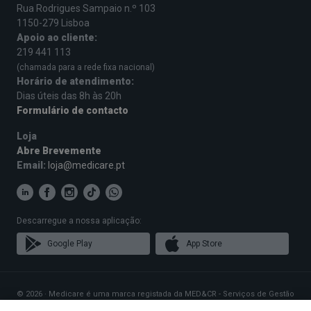
Rua Rodrigues Sampaio n.º 103
1150-279 Lisboa
Apoio ao cliente:
219 441 113
(chamada para a rede fixa nacional)
Horário de atendimento:
Dias úteis das 8h às 20h
Formulário de contacto
Loja
Abre Brevemente
Email:
loja@medicare.pt
Descarregue a nossa aplicação:
Google Play
App Store
© 2026 · Medicare é uma marca registada da MED&CR - Serviços de Gestão
de Cartões de Saúde, Unipessoal, Lda., pessoa coletiva 513 361 715 com a