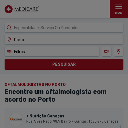
MENU
Ir para conteúdo principal
Filtros
Ver m
Teleconsulta
PESQUISAR
OFTALMOLOGISTAS NO PORTO
Encontre um oftalmologista com
acordo no Porto
+ Nutrição Caneças
Rua Alves Redol 98A- Bairro 7 Quintas, 1685-375 Caneças