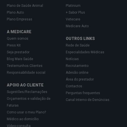
Plano de Saúde Animal
Platinium
Plano Auto
+ Sabor Plus
Plano Empresas
Vetecare
Medicare Auto
A MEDICARE
OUTROS LINKS
Quem somos
Press Kit
Rede de Saúde
Seja prestador
Especialidades Médicas
Blog Mais Saúde
Notícias
Testemunhos Clientes
Recrutamento
Responsabilidade social
Adesão online
Área do prestador
APOIO AO CLIENTE
Contactos
Sugestões/Reclamações
Perguntas frequentes
Orçamentos e validação de
Canal Interno de Denúncias
Faturas
Como usar o meu Plano?
Médico ao domicílio
Vídeo-consulta