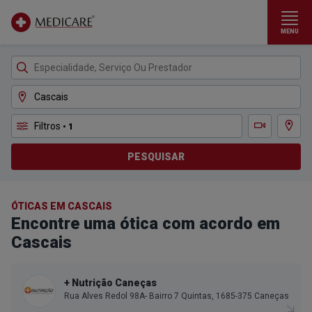
MENU
Ir para conteúdo principal
Filtros
• 1
Ver m
Teleconsulta
PESQUISAR
ÓTICAS EM CASCAIS
Encontre uma ótica com acordo em
Cascais
+ Nutrição Caneças
Rua Alves Redol 98A- Bairro 7 Quintas, 1685-375 Caneças