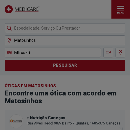
MENU
Ir para conteúdo principal
Filtros
• 1
Ver m
Teleconsulta
PESQUISAR
ÓTICAS EM MATOSINHOS
Encontre uma ótica com acordo em
Matosinhos
+ Nutrição Caneças
Rua Alves Redol 98A- Bairro 7 Quintas, 1685-375 Caneças