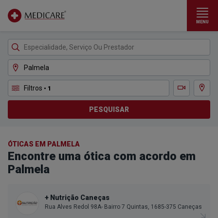
MENU
Ir para conteúdo principal
Filtros
• 1
Ver m
Teleconsulta
PESQUISAR
ÓTICAS EM PALMELA
Encontre uma ótica com acordo em
Palmela
+ Nutrição Caneças
Rua Alves Redol 98A- Bairro 7 Quintas, 1685-375 Caneças