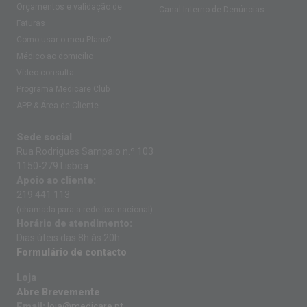
Orçamentos e validação de
Canal Interno de Denúncias
Faturas
Como usar o meu Plano?
Médico ao domicílio
Vídeo-consulta
Programa Medicare Club
APP & Área de Cliente
Sede social
Rua Rodrigues Sampaio n.º 103
1150-279 Lisboa
Apoio ao cliente:
219 441 113
(chamada para a rede fixa nacional)
Horário de atendimento:
Dias úteis das 8h às 20h
Formulário de contacto
Loja
Abre Brevemente
Email:
loja@medicare.pt