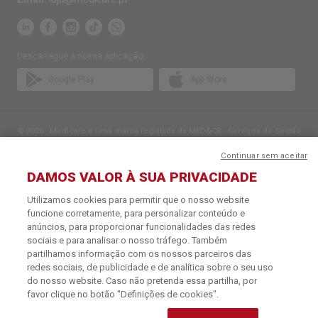
Descarregue a nossa aplicação:
Google Play
App Store
© 2026 · Medicare é uma marca registada da MED&CR - Serviços de Gestão
de Cartões de Saúde, Unipessoal, Lda., pessoa coletiva 513 361 715 com a
sede social em Rua Rodrigues Sampaio n.º 103, 1150-279 Lisboa, que gere
Continuar sem aceitar
Planos de Saúde que disponibilizam o acesso a uma rede exclusiva de
DAMOS VALOR À SUA PRIVACIDADE
Parceiros especializados na prestação de cuidados de saúde.
Para mais informações contacte o Serviço de Apoio ao Cliente: 219 441 113
Utilizamos cookies para permitir que o nosso website
(chamada para a rede fixa nacional) ou
info@medicare.pt
.
funcione corretamente, para personalizar conteúdo e
Política de Cookies
·
Termos e Condições
·
Política de Privacidade
anúncios, para proporcionar funcionalidades das redes
sociais e para analisar o nosso tráfego. Também
partilhamos informação com os nossos parceiros das
redes sociais, de publicidade e de analítica sobre o seu uso
do nosso website. Caso não pretenda essa partilha, por
favor clique no botão "Definições de cookies".