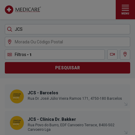
MENU
Ir para conteúdo principal
Filtros
• 1
Ver m
Teleconsulta
PESQUISAR
JCS - Barcelos
Rua Dr. José Júlio Vieira Ramos 171, 4750-180 Barcelos
JCS - Clínica Dr. Bakker
Rua Povo do Burro, EDF Carvoeiro Terrace, 8400-502
Carvoeiro Lga